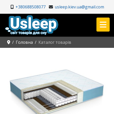
+380688508077
usleep.kiev.ua@gmail.com
Головна
Каталог товарів