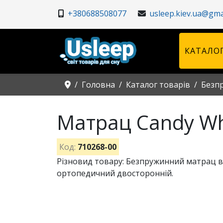
+380688508077
usleep.kiev.ua@gma
КАТАЛОГ
Головна
Каталог товарів
Безп
Матрац Candy Wh
Код:
710268-00
Різновид товару: Безпружинний матрац від
ортопедичний двосторонній.