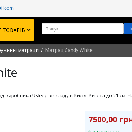
il.com
 ТОВАРІВ
ружинні матраци
Матрац Candy White
ite
 виробника Usleep зі складу в Києві. Висота до 21 см. 
7500,00 грн
Є в наявності