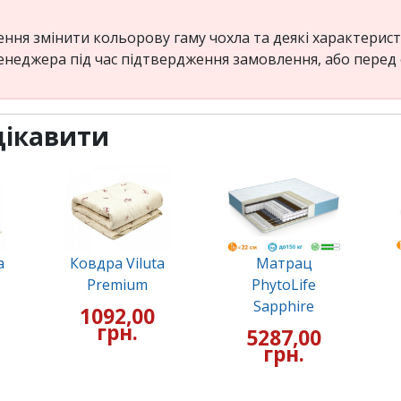
ня змінити кольорову гаму чохла та деякі характеристи
енеджера під час підтвердження замовлення, або пере
цікавити
a
Ковдра Viluta
Матрац
Premium
PhytoLife
Sapphire
1092,00
грн.
5287,00
грн.