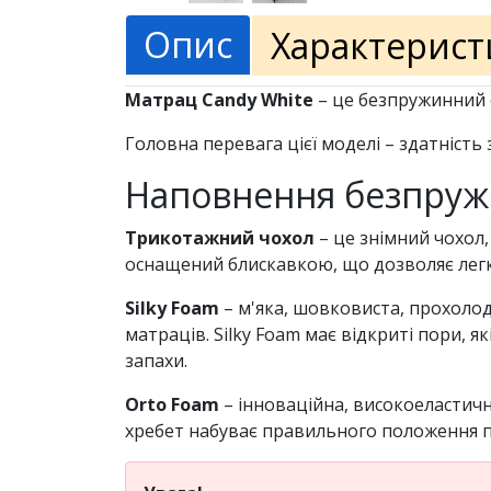
Опис
Характерист
Матрац Candy White
– це безпружинний 
Головна перевага цієї моделі – здатність
Наповнення безпруж
Трикотажний чохол
– це знімний чохол,
оснащений блискавкою, що дозволяє легко
Silky Foam
– м'яка, шовковиста, прохолод
матраців. Silky Foam має відкриті пори,
запахи.
Orto Foam
– інноваційна, високоеластичн
хребет набуває правильного положення пі