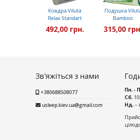
Ковдра Viluta
Подушка Vilut
Relax Standart
Bamboo
492,00 грн.
315,00 грн
Зв'яжіться з нами
Год
Пн. - 
+380688508077
Сб.
10:
Нд.
– 
usleep.kiev.ua@gmail.com
Прийо
цілод