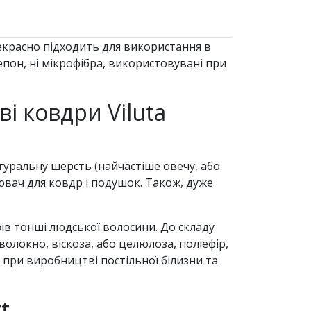
екрасно підходить для використання в
епон, ні мікрофібра, використовувані при
і ковдри Viluta
уральну шерсть (найчастіше овечу, або
ювач для ковдр і подушок. Також, дуже
ів тонші людської волосини. До складу
олокно, віскоза, або целюлоза, поліефір,
 при виробництві постільної білизни та
t