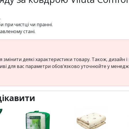
.
 при чистці чи пранні.
вленому стані.
змінити деякі характеристики товару. Також, дизайн і
ажливі для вас параметри обов’язково уточнюйте у менед
цікавити