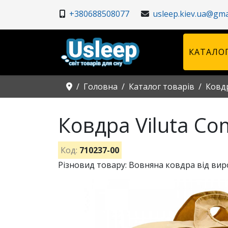
+380688508077
usleep.kiev.ua@gma
КАТАЛОГ
Головна
Каталог товарів
Ковд
Ковдра Viluta Co
Код:
710237-00
Різновид товару: Вовняна ковдра від вироб