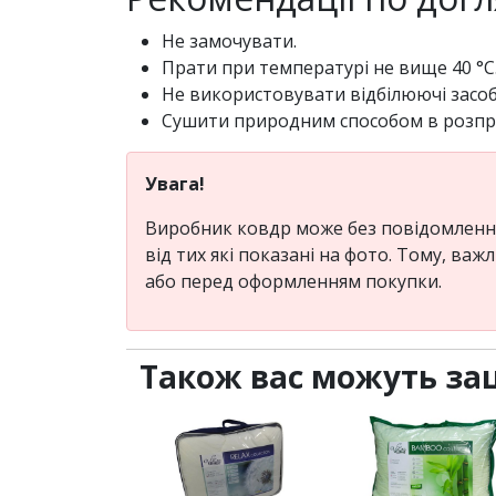
Не замочувати.
Прати при температурі не вище 40 °C
Не використовувати відбілюючі засоби
Сушити природним способом в розпра
Увага!
Виробник ковдр може без повідомлення 
від тих які показані на фото. Тому, в
або перед оформленням покупки.
Також вас можуть за