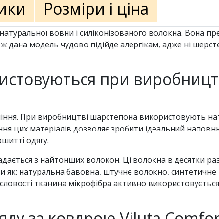
ики
Розміри і ціна
натуральної вовни і силіконізованого волокна. Вона пр
ж дана модель чудово підійде алергікам, адже ні шерст
истовуються при виробництв
іння. При виробництві шарстепона використовують нат
ння цих матеріалів дозволяє зробити ідеальний наповн
шитті одягу.
дається з найтонших волокон. Ці волокна в десятки раз
и як: натуральна бавовна, штучне волокно, синтетичне в
мисловості тканина мікрофібра активно використовується
яду за ковдрою Viluta Comfor