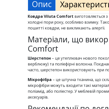
Опис
Характерист
Ковдра Viluta Comfort
виготовляється з 
холодні пори року, особливо взимку. Тако
пошитті ковдри, не викликають алергії.
Матеріали, що викор
Comfort
Шерстепон
– це утеплювач нового покол
верблюжу) та поліефірні волокна. Поєдна
часто, шерстепон використовують при по
Мікрофібра
– це штучна тканина, що скла
мікрофібри можуть входити такі матеріал
поліамід, або поліестер. У меблевій про
аксесуарів.
Рекомендації по догл