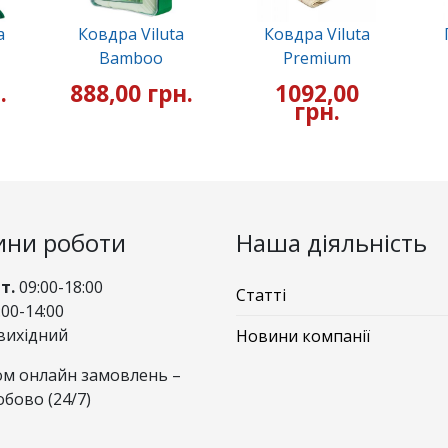
a
Ковдра Viluta
Ковдра Viluta
Bamboo
Premium
.
888,00 грн.
1092,00
грн.
ини роботи
Наша діяльність
Пт.
09:00-18:00
Статті
00-14:00
вихідний
Новини компанії
м онлайн замовлень –
обово (24/7)