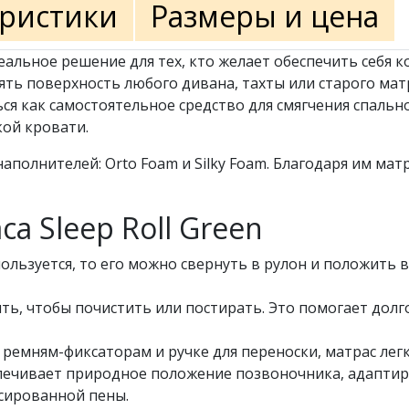
еристики
Размеры и цена
еальное решение для тех, кто желает обеспечить себя
ть поверхность любого дивана, тахты или старого матр
ся как самостоятельное средство для смягчения спальн
кой кровати.
наполнителей: Orto Foam и Silky Foam. Благодаря им ма
а Sleep Roll Green
пользуется, то его можно свернуть в рулон и положить 
ять, чтобы почистить или постирать. Это помогает дол
 ремням-фиксаторам и ручке для переноски, матрас лег
ечивает природное положение позвоночника, адаптиру
сированной пены.