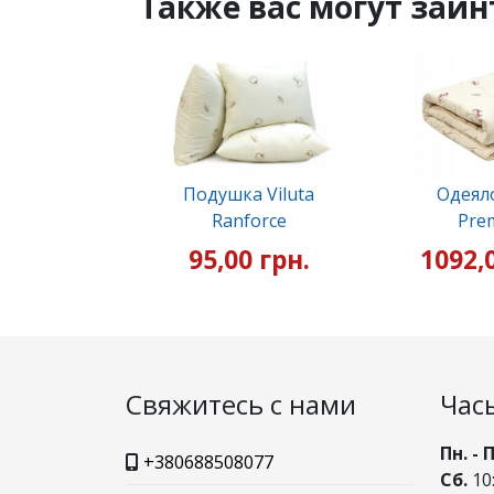
Также вас могут заин
Подушка Viluta
Одеяло
Ranforce
Pre
95,00 грн.
1092,
Свяжитесь с нами
Час
Пн. - 
+380688508077
Сб.
10: