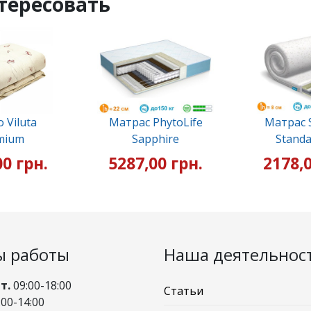
тересовать
 Viluta
Матрас PhytoLife
Матрас S
mium
Sapphire
Standa
00 грн.
5287,00 грн.
2178,0
ы работы
Наша деятельнос
Пт.
09:00-18:00
Статьи
00-14:00