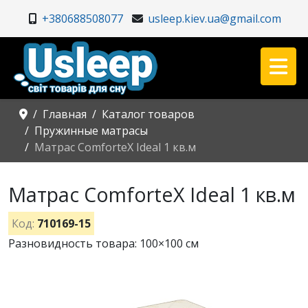
+380688508077
usleep.kiev.ua@gmail.com
Главная
Каталог товаров
Пружинные матрасы
Матрас ComforteX Ideal 1 кв.м
Матрас ComforteX Ideal 1 кв.м
Код:
710169-15
Разновидность товара: 100×100 см