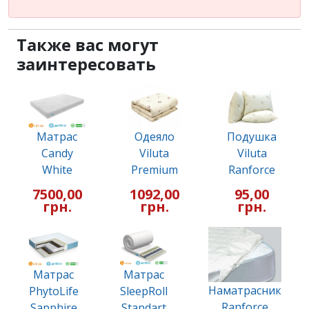
Также вас могут
заинтересовать
Матрас
Одеяло
Подушка
Candy
Viluta
Viluta
White
Premium
Ranforce
7500,00
1092,00
95,00
грн.
грн.
грн.
Матрас
Матрас
Наматрасник
PhytoLife
SleepRoll
Ranforce
Sapphire
Standart