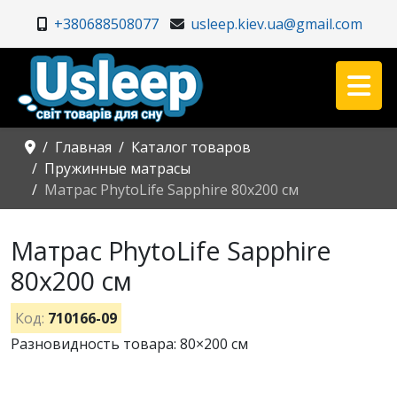
+380688508077
usleep.kiev.ua@gmail.com
Главная
Каталог товаров
Пружинные матрасы
Матрас PhytoLife Sapphire 80x200 см
Матрас PhytoLife Sapphire
80x200 см
Код:
710166-09
Разновидность товара: 80×200 см