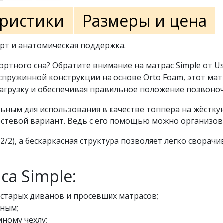
еристики
Размеры и цена
орт и анатомическая поддержка.
тного сна? Обратите внимание на матрас Simple от Usl
спружинной конструкции на основе Orto Foam, этот мат
агрузку и обеспечивая правильное положение позвоно
льным для использования в качестве топпера на жёстку
остевой вариант. Ведь с его помощью можно организова
2/2), а бескаркасная структура позволяет легко сворачи
а Simple:
старых диванов и просевших матрасов;
бным;
мному чехлу;