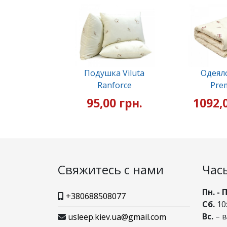
Подушка Viluta
Одеяло
Ranforce
Pre
95,00 грн.
1092,
Свяжитесь с нами
Час
Пн. - 
+380688508077
Сб.
10:
Вс.
– 
usleep.kiev.ua@gmail.com