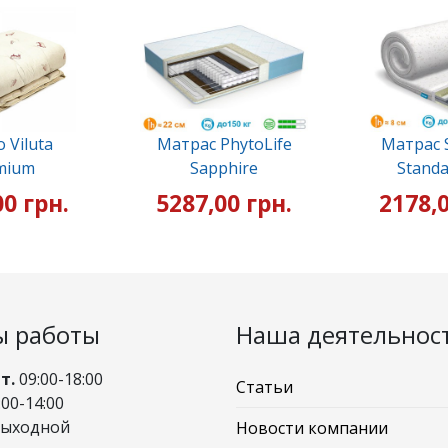
 Viluta
Матрас PhytoLife
Матрас S
mium
Sapphire
Standa
00 грн.
5287,00 грн.
2178,0
ы работы
Наша деятельнос
Пт.
09:00-18:00
Статьи
00-14:00
выходной
Новости компании