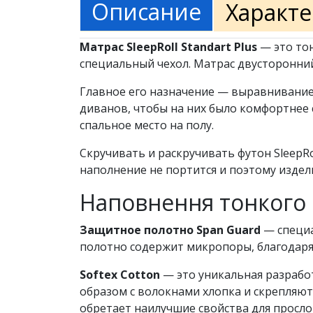
Описание
Характ
Матрас SleepRoll Standart Plus
— это тон
специальный чехол. Матрас двусторонний
Главное его назначение — выравнивание п
диванов, чтобы на них было комфортнее 
спальное место на полу.
Скручивать и раскручивать футон SleepRo
наполнение не портится и поэтому издели
Наповнення тонкого м
Защитное полотно Span Guard
— специа
полотно содержит микропоры, благодар
Softex Cotton
— это уникальная разрабо
образом с волокнами хлопка и скрепляют
обретает наилучшие свойства для просло