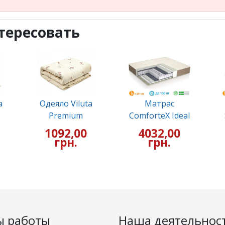
тересовать
a
Одеяло Viluta
Матрас
Premium
ComforteX Ideal
1092,00
4032,00
грн.
грн.
ы работы
Наша деятельнос