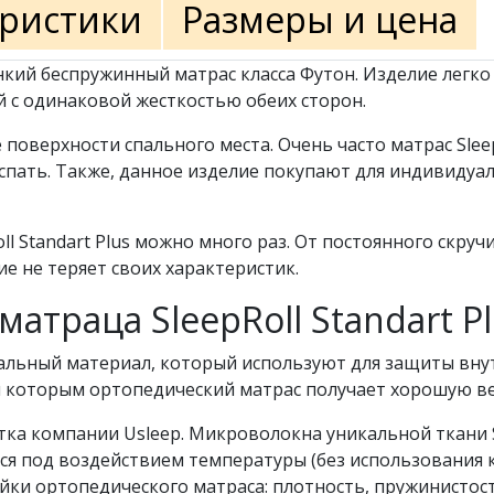
еристики
Размеры и цена
кий беспружинный матрас класса Футон. Изделие легко 
 с одинаковой жесткостью обеих сторон.
оверхности спального места. Очень часто матрас SleepR
спать. Также, данное изделие покупают для индивидуа
ll Standart Plus можно много раз. От постоянного скру
е не теряет своих характеристик.
атраца SleepRoll Standart P
льный материал, который используют для защиты внут
я которым ортопедический матрас получает хорошую в
тка компании Usleep. Микроволокна уникальной ткани
ся под воздействием температуры (без использования к
йки ортопедического матраса: плотность, пружинистос