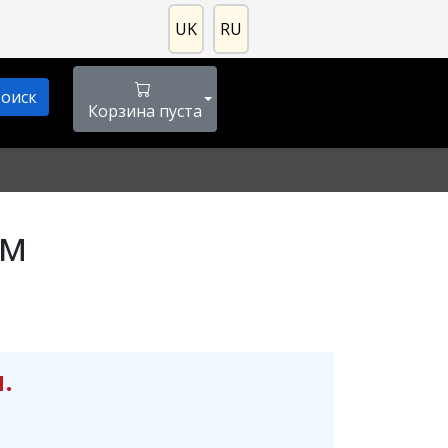
UK
RU
Корзина пуста
см
.