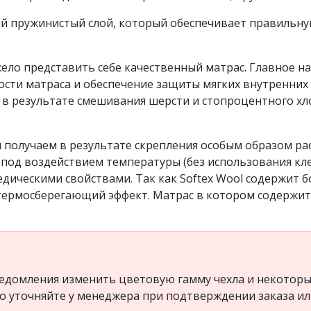
й пружинистый слой, который обеспечивает правильную
жело представить себе качественный матрас. Главное н
ости матраса и обеспечение защиты мягких внутренних 
 в результате смешивания шерсти и стопроцентного хл
 получаем в результате скрепления особым образом р
 под воздействием температуры (без использования кле
ическими свойствами. Так как Softex Wool содержит б
термосберегающий эффект. Матрас в котором содержитс
едомления изменить цветовую гамму чехла и некоторые
но уточняйте у менеджера при подтверждении заказа и