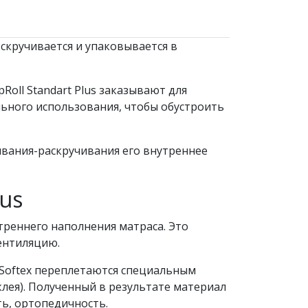
скручивается и упаковывается в
oll Standart Plus заказывают для
льного использования, чтобы обустроить
чивания-раскручивания его внутреннее
lus
реннего наполнения матраса. Это
ентиляцию.
 Softex переплетаются специальным
лея). Полученный в результате материал
ть, ортопедичность.