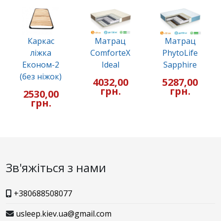
Каркас
Матрац
Матрац
ліжка
ComforteX
PhytoLife
Економ-2
Ideal
Sapphire
(без ніжок)
4032,00
5287,00
грн.
грн.
2530,00
грн.
Зв'яжіться з нами
+380688508077
usleep.kiev.ua@gmail.com