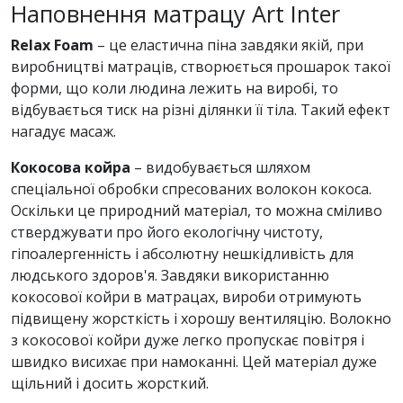
Наповнення матрацу Art Inter
Relax Foam
– це еластична піна завдяки якій, при
виробництві матраців, створюється прошарок такої
форми, що коли людина лежить на виробі, то
відбувається тиск на різні ділянки її тіла. Такий ефект
нагадує масаж.
Кокосова койра
– видобувається шляхом
спеціальної обробки спресованих волокон кокоса.
Оскільки це природний матеріал, то можна сміливо
стверджувати про його екологічну чистоту,
гіпоалергенність і абсолютну нешкідливість для
людського здоров'я. Завдяки використанню
кокосової койри в матрацах, вироби отримують
підвищену жорсткість і хорошу вентиляцію. Волокно
з кокосової койри дуже легко пропускає повітря і
швидко висихає при намоканні. Цей матеріал дуже
щільний і досить жорсткий.