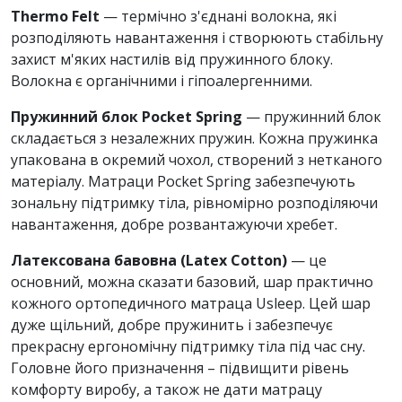
Thermo Felt
— термічно з'єднані волокна, які
розподіляють навантаження і створюють стабільну
захист м'яких настилів від пружинного блоку.
Волокна є органічними і гіпоалергенними.
Пружинний блок Pocket Spring
— пружинний блок
складається з незалежних пружин. Кожна пружинка
упакована в окремий чохол, створений з нетканого
матеріалу. Матраци Pocket Spring забезпечують
зональну підтримку тіла, рівномірно розподіляючи
навантаження, добре розвантажуючи хребет.
Латексована бавовна (Latex Cotton)
— це
основний, можна сказати базовий, шар практично
кожного ортопедичного матраца Usleep. Цей шар
дуже щільний, добре пружинить і забезпечує
прекрасну ергономічну підтримку тіла під час сну.
Головне його призначення – підвищити рівень
комфорту виробу, а також не дати матрацу