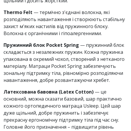
щільний і досить жорсткий.
Thermo Felt
— термічно з'єднані волокна, які
розподіляють навантаження і створюють стабільну
захист м'яких настилів від пружинного блоку.
Волокна є органічними і гіпоалергенними.
Пружинний блок Pocket Spring
— пружинний блок
складається з незалежних пружин. Кожна пружинка
упакована в окремий чохол, створений з нетканого
матеріалу. Матраци Pocket Spring забезпечують
зональну підтримку тіла, рівномірно розподіляючи
навантаження, добре розвантажуючи хребет.
Латексована бавовна (Latex Cotton)
— це
основний, можна сказати базовий, шар практично
кожного ортопедичного матраца Usleep. Цей шар
дуже щільний, добре пружинить і забезпечує
прекрасну ергономічну підтримку тіла під час сну.
Головне його призначення – підвищити рівень