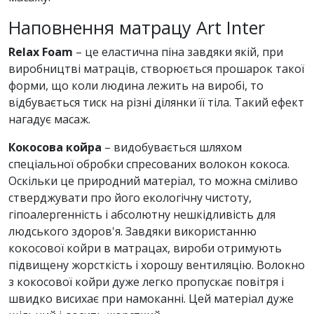
Наповнення матрацу Art Inter
Relax Foam
– це еластична піна завдяки якій, при
виробництві матраців, створюється прошарок такої
форми, що коли людина лежить на виробі, то
відбувається тиск на різні ділянки її тіла. Такий ефект
нагадує масаж.
Кокосова койра
– видобувається шляхом
спеціальної обробки спресованих волокон кокоса.
Оскільки це природний матеріал, то можна сміливо
стверджувати про його екологічну чистоту,
гіпоалергенність і абсолютну нешкідливість для
людського здоров'я. Завдяки використанню
кокосової койри в матрацах, вироби отримують
підвищену жорсткість і хорошу вентиляцію. Волокно
з кокосової койри дуже легко пропускає повітря і
швидко висихає при намоканні. Цей матеріал дуже