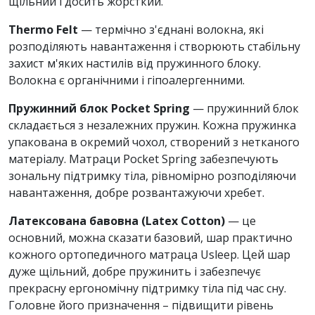
щільний і досить жорсткий.
Thermo Felt
— термічно з'єднані волокна, які
розподіляють навантаження і створюють стабільну
захист м'яких настилів від пружинного блоку.
Волокна є органічними і гіпоалергенними.
Пружинний блок Pocket Spring
— пружинний блок
складається з незалежних пружин. Кожна пружинка
упакована в окремий чохол, створений з нетканого
матеріалу. Матраци Pocket Spring забезпечують
зональну підтримку тіла, рівномірно розподіляючи
навантаження, добре розвантажуючи хребет.
Латексована бавовна (Latex Cotton)
— це
основний, можна сказати базовий, шар практично
кожного ортопедичного матраца Usleep. Цей шар
дуже щільний, добре пружинить і забезпечує
прекрасну ергономічну підтримку тіла під час сну.
Головне його призначення – підвищити рівень