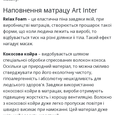
Наповнення матрацу Art Inter
Relax Foam
– це еластична піна завдяки якій, при
виробництві матраців, створюється прошарок такої
форми, що коли людина лежить на виробі, то
відбувається тиск на різні ділянки її тіла. Такий ефект
нагадує масаж.
Кокосова койра
– видобувається шляхом
спеціальної обробки спресованих волокон кокоса.
Оскільки це природний матеріал, то можна сміливо
стверджувати про його екологічну чистоту,
гіпоалергенність і абсолютну нешкідливість для
людського здоров'я. Завдяки використанню
кокосової койри в матрацах, вироби отримують
підвищену жорсткість і хорошу вентиляцію. Волокно
з кокосової койри дуже легко пропускає повітря і
швидко висихає при намоканні. Цей матеріал дуже