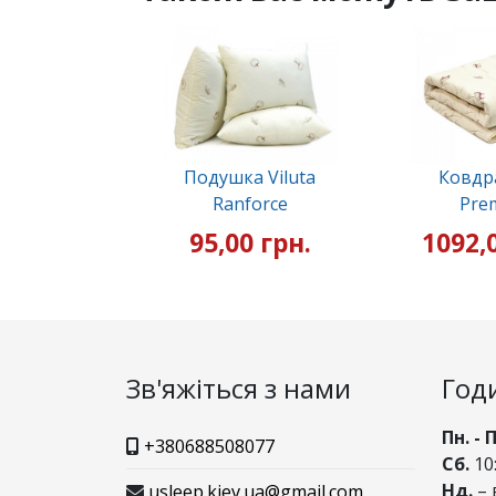
Подушка Viluta
Ковдра
Ranforce
Pre
95,00 грн.
1092,
Зв'яжіться з нами
Год
Пн. - 
+380688508077
Сб.
10:
Нд.
– 
usleep.kiev.ua@gmail.com