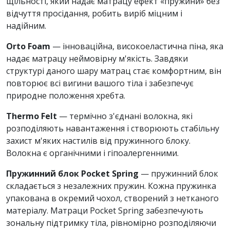
щільності, який надає матрацу ефект «пружини» без
відчуття просідання, робить виріб міцним і
надійним.
Orto Foam
— інноваційна, високоеластична піна, яка
надає матрацу неймовірну м'якість. Завдяки
структурі даного шару матрац стає комфортним, він
повторює всі вигини вашого тіла і забезпечує
природне положення хребта.
Thermo Felt
— термічно з'єднані волокна, які
розподіляють навантаження і створюють стабільну
захист м'яких настилів від пружинного блоку.
Волокна є органічними і гіпоалергенними.
Пружинний блок Pocket Spring
— пружинний блок
складається з незалежних пружин. Кожна пружинка
упакована в окремий чохол, створений з нетканого
матеріалу. Матраци Pocket Spring забезпечують
зональну підтримку тіла, рівномірно розподіляючи