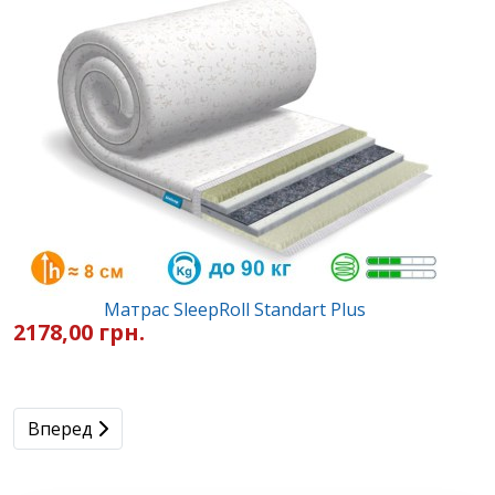
Матрас SleepRoll Standart Plus
2178,00 грн.
Следующий: Всё что нужно знать о матрасах с эффе
Вперед