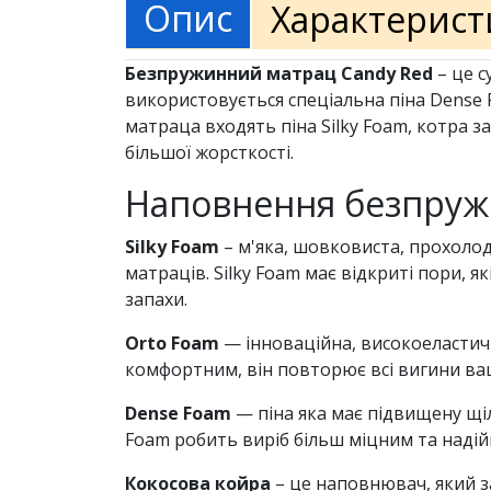
Опис
Характерист
Безпружинний матрац Candy Red
– це с
використовується спеціальна піна Dense F
матраца входять піна Silky Foam, котра 
більшої жорсткості.
Наповнення безпруж
Silky Foam
– м'яка, шовковиста, прохолод
матраців. Silky Foam має відкриті пори,
запахи.
Orto Foam
— інноваційна, високоеластичн
комфортним, він повторює всі вигини ваш
Dense Foam
— піна яка має підвищену щіл
Foam робить виріб більш міцним та надій
Кокосова койра
– це наповнювач, який з