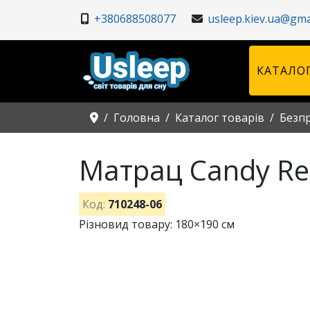
+380688508077
usleep.kiev.ua@gma
КАТАЛОГ
Головна
Каталог товарів
Безп
Матрац Candy Re
Код:
710248-06
Різновид товару: 180×190 см