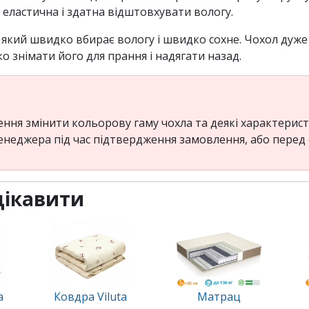
 еластична і здатна відштовхувати вологу.
 який швидко вбирає вологу і швидко сохне. Чохол дуж
 знімати його для прання і надягати назад.
ня змінити кольорову гаму чохла та деякі характеристи
енеджера під час підтвердження замовлення, або пере
цікавити
a
Ковдра Viluta
Матрац