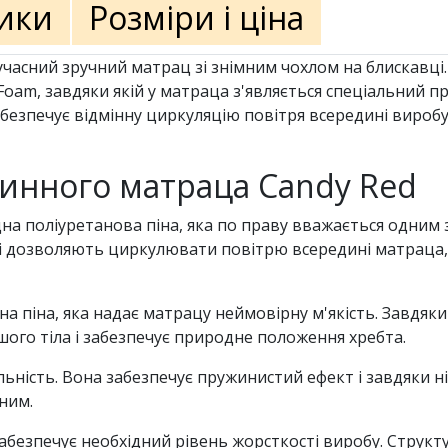
ики
Розміри і ціна
учасний зручний матрац зі знімним чохлом на блискавці.
oam, завдяки якій у матраца з'являється спеціальний пр
забезпечує відмінну циркуляцію повітря всередині вироб
инного матраца Candy Red
на поліуретанова піна, яка по праву вважається одним
 які дозволяють циркулювати повітрю всередині матраца,
а піна, яка надає матрацу неймовірну м'якість. Завдяки
ого тіла і забезпечує природне положення хребта.
ьність. Вона забезпечує пружинистий ефект і завдяки ні
ним.
абезпечує необхідний рівень жорсткості виробу. Cтрукту