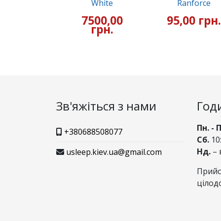
White
Ranforce
7500,00
95,00 грн.
грн.
Зв'яжіться з нами
Год
Пн. - 
+380688508077
Сб.
10:
Нд.
– 
usleep.kiev.ua@gmail.com
Прийо
цілод